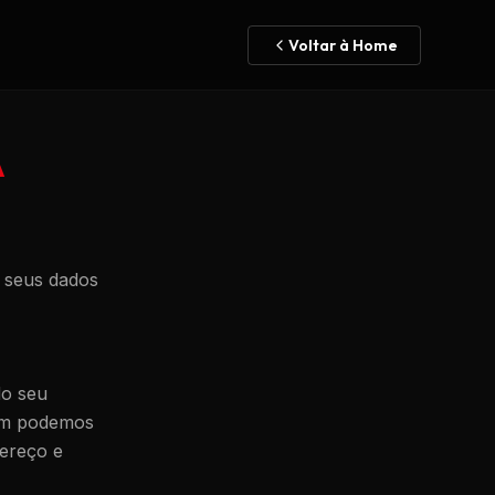
Voltar à Home
A
s seus dados
do seu
bém podemos
dereço e