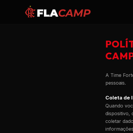
POLÍ
CAM
A Time Fort
pessoais.
Coleta de 
Quando você
dispositivo
coletar dad
informaçõe