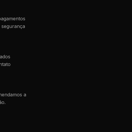
 pagamentos
e segurança
dados
ntato
comendamos a
ão.